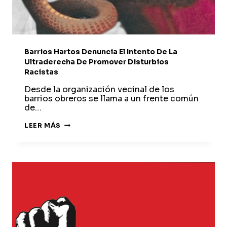
Barrios Hartos Denuncia El Intento De La
Ultraderecha De Promover Disturbios
Racistas
Desde la organización vecinal de los
barrios obreros se llama a un frente común
de…
BARRIOS
LEER MÁS
HARTOS
DENUNCIA
EL
INTENTO
DE
LA
ULTRADERECHA
DE
PROMOVER
DISTURBIOS
RACISTAS