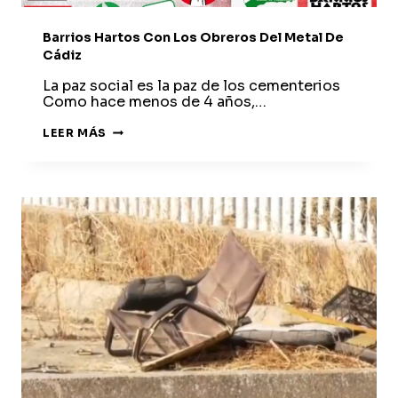
Barrios Hartos Con Los Obreros Del Metal De
Cádiz
La paz social es la paz de los cementerios
Como hace menos de 4 años,…
BARRIOS
LEER MÁS
HARTOS
CON
LOS
OBREROS
DEL
METAL
DE
CÁDIZ