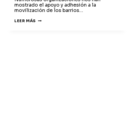
mostrado el apoyo y adhesión a la
movilización de los barrios…
SINDICATOS
LEER MÁS
APOYAN
LA
MANIFESTACIÓN
DEL
21
DE
SEPTIEMBRE
[VARIOS
VIDEOS]