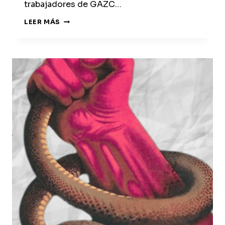
trabajadores de GAZC…
SOLIDARIDAD
LEER MÁS
CON
LOS
TRABAJADORES
DE
GAZC
EN
LUCHA