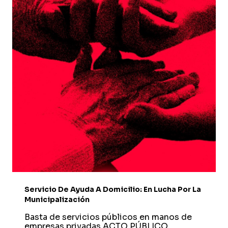
SAD,
OBLIGANDO
AL
ALCALDE
A
COMPROMETERSE
A
INICIAR
LOS
TRÁMITES
PARA
UNA
POSIBLE
MUNICIPALIZACIÓN
Servicio De Ayuda A Domicilio: En Lucha Por La
Municipalización
Basta de servicios públicos en manos de
empresas privadas ACTO PÚBLICO