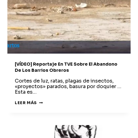
[VÍDEO] Reportaje En TVE Sobre El Abandono
De Los Barrios Obreros
Cortes de luz, ratas, plagas de insectos,
«proyectos» parados, basura por doquier …
Esta es…
[VÍDEO]
LEER MÁS
REPORTAJE
EN
TVE
SOBRE
EL
ABANDONO
DE
LOS