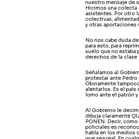
nuestro mensaje de so
Hicimos una colecta 
asistentes. Por otro
colectivas, alimenta
y otras aportaciones 
No nos cabe duda de
para esto, para reprim
suelo que no estaba 
derechos de la clase 
Señalamos al Gobiern
protestar ante Pedro
Obviamente tampoco h
alentarlos. Es el país
lomo ante el patrón y
Al Gobierno le decim
dibuja claramente 
PONEN. Decir, como h
policiales es recono
habla en los medios o
que sea real. En cual