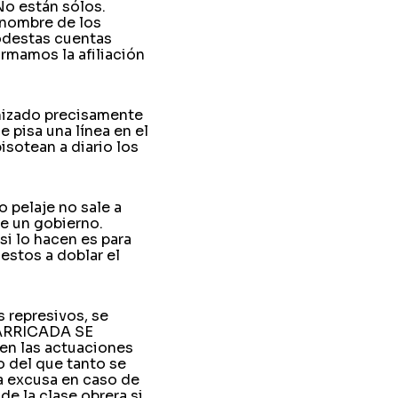
No están sólos.
 nombre de los
modestas cuentas
rmamos la afiliación
nizado precisamente
e pisa una línea en el
sotean a diario los
 pelaje no sale a
e un gobierno.
i lo hacen es para
uestos a doblar el
 represivos, se
BARRICADA SE
en las actuaciones
o del que tanto se
la excusa en caso de
de la clase obrera si