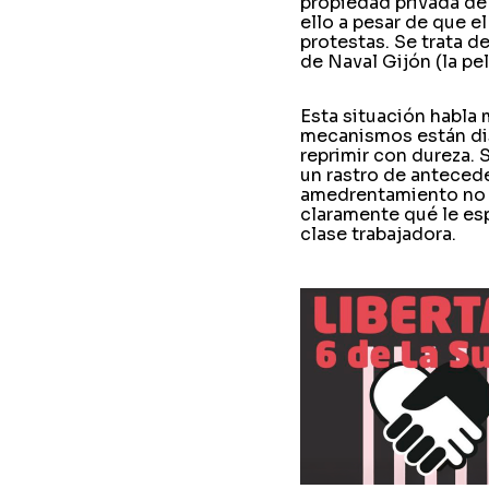
propiedad privada de
ello a pesar de que e
protestas. Se trata d
de Naval Gijón (la pe
Esta situación habla
mecanismos están dis
reprimir con dureza.
un rastro de anteced
amedrentamiento no e
claramente qué le es
clase trabajadora.