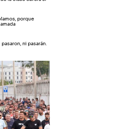
blamos, porque
llamada
asaron, ni pasarán.