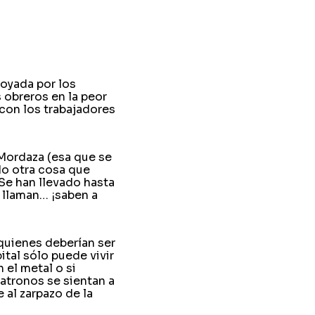
poyada por los
 obreros en la peor
 con los trabajadores
 Mordaza (esa que se
do otra cosa que
 Se han llevado hasta
e llaman… ¡saben a
quienes deberían ser
ital sólo puede vivir
n el metal o si
atronos se sientan a
 al zarpazo de la