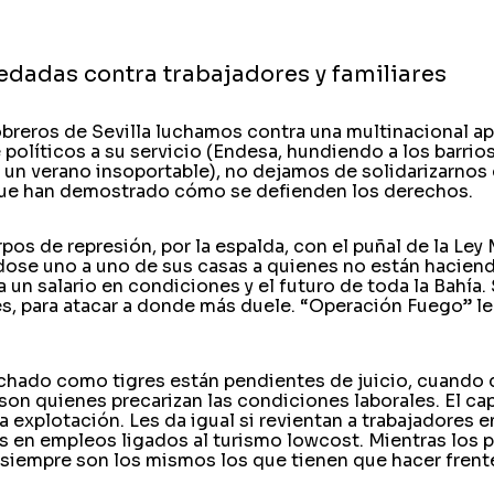
redadas contra trabajadores y familiares
obreros de Sevilla luchamos contra una multinacional a
olíticos a su servicio (Endesa, hundiendo a los barrios
 un verano insoportable), no dejamos de solidarizarnos
 que han demostrado cómo se defienden los derechos.
pos de represión, por la espalda, con el puñal de la Ley
ndose uno a uno de sus casas a quienes no están hacien
 un salario en condiciones y el futuro de toda la Bahía.
es, para atacar a donde más duele. “Operación Fuego” l
chado como tigres están pendientes de juicio, cuando 
on quienes precarizan las condiciones laborales. El cap
la explotación. Les da igual si revientan a trabajadores e
s en empleos ligados al turismo lowcost. Mientras los p
 siempre son los mismos los que tienen que hacer frente