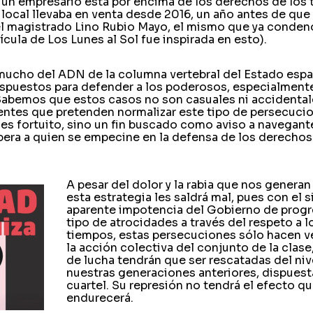
 un empresario está por encima de los derechos de los 
l local llevaba en venta desde 2016, un año antes de qu
el magistrado Lino Rubio Mayo, el mismo que ya condenó
lícula de Los Lunes al Sol fue inspirada en esto).
 mucho del ADN de la columna vertebral del Estado espa
puestos para defender a los poderosos, especialmente
 Sabemos que estos casos no son casuales ni accidental
entes que pretenden normalizar este tipo de persecucio
s fortuito, sino un fin buscado como aviso a navegant
pera a quien se empecine en la defensa de los derechos
A pesar del dolor y la rabia que nos generan
esta estrategia les saldrá mal, pues con el s
aparente impotencia del Gobierno de progr
tipo de atrocidades a través del respeto a l
tiempos, estas persecuciones sólo hacen 
la acción colectiva del conjunto de la clase
de lucha tendrán que ser rescatadas del nive
nuestras generaciones anteriores, dispuesta
cuartel. Su represión no tendrá el efecto q
endurecerá.