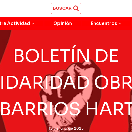
BUSCAR
tra Actividad
Opinión
Encuentros
BOLETÍN DE
IDARIDAD OB
 BARRIOS HAR
13 de julio de 2025