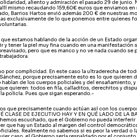
lidaridad, aliento y admiración el pasado 29 de junio. 
allí mismo recaudando 159,60€ euros que enviamos en
 lado, Barrios Hartos envió además 200 € de nuestras 
das exclusivamente de lo que ponemos entre quienes fo
voluntarias.
 que estamos hablando de la acción de un Estado orga
ir y tener la piel muy fina cuando en una manifestación s
preavisado, pero que es manco y no ve nada cuando se pi
trabajadora.
o por complicidad. En este caso la ultraderecha de todo
 Sánchez, porque precisamente esto es lo que quieren d
ablan de los cuerpos policiales y del ensañamiento, y s
 que quieren: todos en fila, calladitos, derechitos y disp
 la policía. Pues que sigan esperando.-
os que precisamente cuando actúan así con los cuerpos
QUÉ CLASE DE EJECUTIVO HAY Y EN QUÉ LADO DE LA 
emos escuchado, que el Gobierno no pueda interferir 
cer que hay un Estado al margen del control democrátic
ficiales. Realmente no sabemos si es peor la verdad o 
quier caso, el Gobierno sería respaldado por el conjunto 