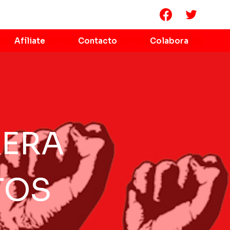
Afíliate
Contacto
Colabora
RERA
TOS