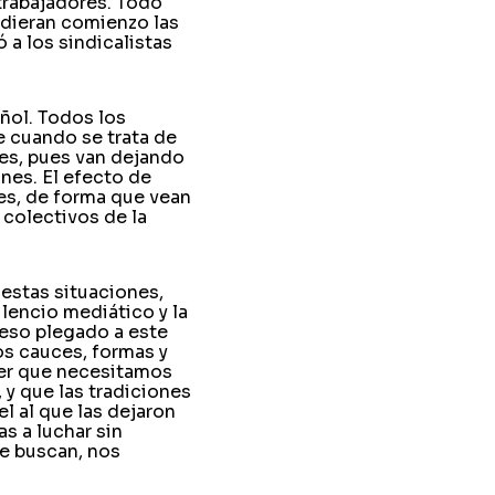
trabajadores. Todo
e dieran comienzo las
 a los sindicalistas
ñol. Todos los
 cuando se trata de
es, pues van dejando
nes. El efecto de
es, de forma que vean
 colectivos de la
 estas situaciones,
ilencio mediático y la
eso plegado a este
os cauces, formas y
ver que necesitamos
, y que las tradiciones
l al que las dejaron
s a luchar sin
ue buscan, nos