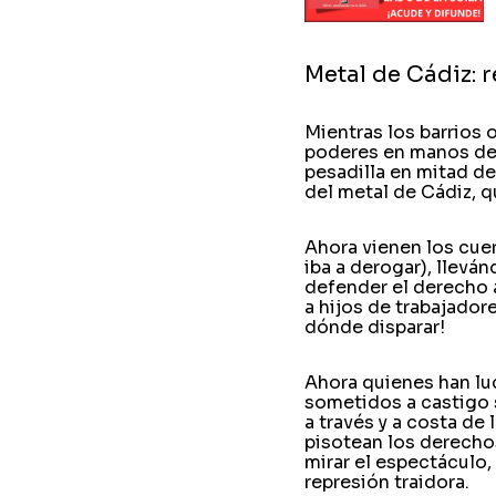
Metal de Cádiz: 
Mientras los barrios 
poderes en manos de p
pesadilla en mitad de
del metal de Cádiz,
Ahora vienen los cuer
iba a derogar), llevá
defender el derecho a
a hijos de trabajador
dónde disparar!
Ahora quienes han lu
sometidos a castigo s
a través y a costa de 
pisotean los derecho
mirar el espectáculo,
represión traidora.