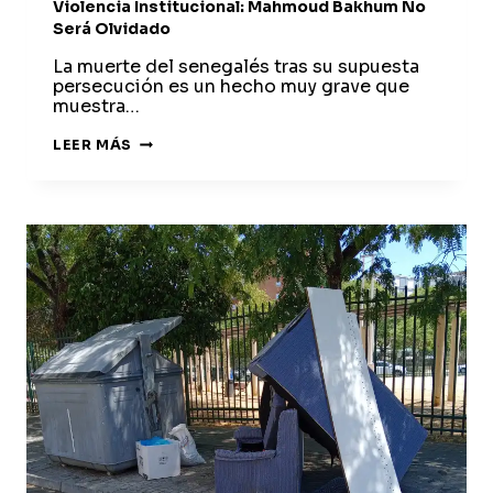
Violencia Institucional: Mahmoud Bakhum No
Será Olvidado
La muerte del senegalés tras su supuesta
persecución es un hecho muy grave que
muestra…
EL
LEER MÁS
FIN
DE
AÑO
NOS
DEJA
UNA
NUEVA
MUESTRA
DE
VIOLENCIA
INSTITUCIONAL:
MAHMOUD
BAKHUM
NO
SERÁ
OLVIDADO