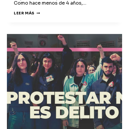
Como hace menos de 4 años,…
BARRIOS
LEER MÁS
HARTOS
CON
LOS
OBREROS
DEL
METAL
DE
CÁDIZ