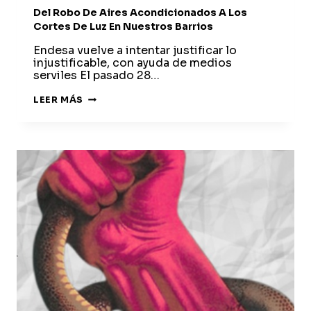
Del Robo De Aires Acondicionados A Los
Cortes De Luz En Nuestros Barrios
Endesa vuelve a intentar justificar lo
injustificable, con ayuda de medios
serviles El pasado 28…
DEL
LEER MÁS
ROBO
DE
AIRES
ACONDICIONADOS
A
LOS
CORTES
DE
LUZ
EN
NUESTROS
BARRIOS