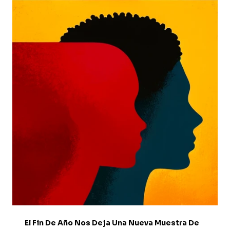
18
DE
LA
MACARENA:
ABSOLUCIÓN
INMEDIATA
El Fin De Año Nos Deja Una Nueva Muestra De