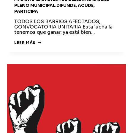
PLENO MUNICIPAL.DIFUNDE, ACUDE,
PARTICIPA
TODOS LOS BARRIOS AFECTADOS,
CONVOCATORIA UNITARIA Esta lucha la
tenemos que ganar: ya está bien…
CONVOCAMOS
LEER MÁS
CONCENTRACIÓN
EL
JUEVES-
17
A
LAS
11:00H
EN
LAS
PUERTAS
DEL
AYUNTAMIENTO.
DÍA
DE
CELEBRACIÓN
DEL
PLENO
MUNICIPAL.DIFUNDE,
ACUDE,
PARTICIPA