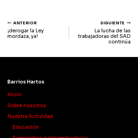
navegación
ANTERIOR
SIGUIENTE
¡derogar la Ley
La lucha de las
de
mordaza, ya!
trabajadoras del SAD
continúa
entradas
Barrios Hartos
Inicio
Sobre nosotros
Nuestra Actividad
Educación
Suministros e infraestructuras