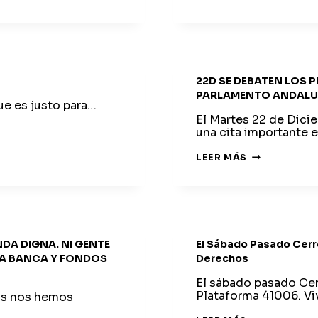
22D SE DEBATEN LOS
PARLAMENTO ANDALU
que es justo para…
El Martes 22 de Dici
una cita importante 
22D
LEER MÁS
SE
DEBATEN
LOS
PRESUPUEST
DE
LA
JUNTA.
CONCENTRA
DA DIGNA. NI GENTE
El Sábado Pasado Cerr
PARLAMENT
ANDALUCÍA
 LA BANCA Y FONDOS
Derechos
El sábado pasado Cerr
Plataforma 41006. Vi
os nos hemos