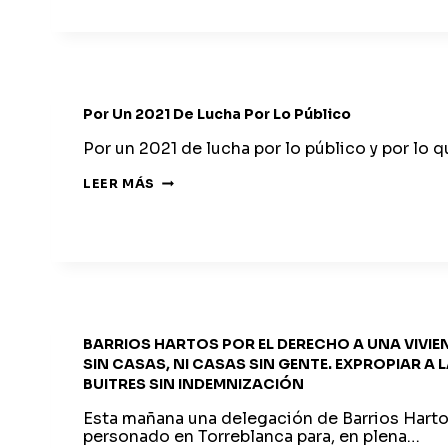
INTENTO
DE
DESAHUCIO
A
UNA
FAMILIA
CON
MENOR
Por Un 2021 De Lucha Por Lo Público
A
SU
CARGO
Por un 2021 de lucha por lo público y por lo 
POR
LEER MÁS
UN
2021
DE
LUCHA
POR
LO
PÚBLICO
BARRIOS HARTOS POR EL DERECHO A UNA VIVIEN
SIN CASAS, NI CASAS SIN GENTE. EXPROPIAR A
BUITRES SIN INDEMNIZACIÓN
Esta mañana una delegación de Barrios Hart
personado en Torreblanca para, en plena…