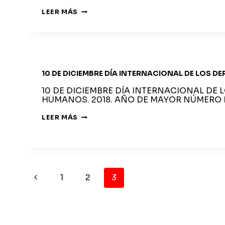
BARRIOS
LEER MÁS
HARTOS
POR
EL
DERECHO
A
UNA
VIVIENDA
DIGNA.
10 DE DICIEMBRE DÍA INTERNACIONAL DE LOS 
NI
GENTE
SIN
10 DE DICIEMBRE DÍA INTERNACIONAL DE
CASAS,
HUMANOS. 2018. AÑO DE MAYOR NÚMERO
NI
CASAS
SIN
10
LEER MÁS
GENTE.
DE
EXPROPIAR
DICIEMBRE
A
DÍA
LA
INTERNACIONAL
BANCA
DE
Y
LOS
FONDOS
DERECHOS
navegación
BUITRES
HUMANOS
Página
1
2
3
SIN
INDEMNIZACIÓN
anterior
de
página