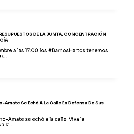
 PRESUPUESTOS DE LA JUNTA. CONCENTRACIÓN
CÍA
embre a las 17:00 los #BarriosHartos tenemos
en…
OS
CIÓN
o-Amate Se Echó A La Calle En Defensa De Sus
O
o-Amate se echó a la calle. Viva la
va la…