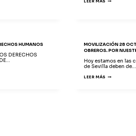
EL
LEER MÁS
SÁBADO
PASADO
CERRO-
AMATE
SE
ECHÓ
A
LA
CALLE
EN
DERECHOS HUMANOS
MOVILIZACIÓN 28 OCT
DEFENSA
OBREROS. POR NUEST
DE
 LOS DERECHOS
SUS
 DE…
DERECHOS
Hoy estamos en las ca
de Sevilla deben de…
MOVILIZACI
LEER MÁS
28
OCTUBRE
2018.
EN
DEFENSA
DE
LOS
BARRIOS
OBREROS.
POR
NUESTROS
DERECHOS
Y
NUESTRA