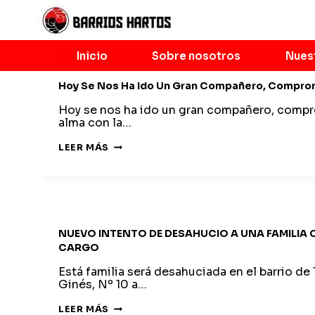
Saltar
al
contenido
Inicio
Sobre nosotros
Nues
Hoy Se Nos Ha Ido Un Gran Compañero, Compro
Hoy se nos ha ido un gran compañero, compr
alma con la…
HOY
LEER MÁS
SE
NOS
HA
IDO
UN
GRAN
COMPAÑERO,
COMPROMETIDO
NUEVO INTENTO DE DESAHUCIO A UNA FAMILIA
…
CARGO
Está familia será desahuciada en el barrio de 
Ginés, Nº 10 a…
NUEVO
LEER MÁS