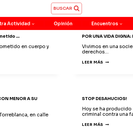
BUSCAR
tra Actividad
Opinión
Encuentros
metido …
POR UNA VIDA DIGNA
ometido en cuerpo y
Vivimos en una socied
derechos…
POR
LEER MÁS
UNA
VIDA
DIGNA:
DERECHOS
PARA
TODOS
 CON MENOR A SU
STOP DESAHUCIOS!
Hoy se ha producido
criminal contra una f
Torreblanca, en calle
STOP
LEER MÁS
DESAHUCIOS