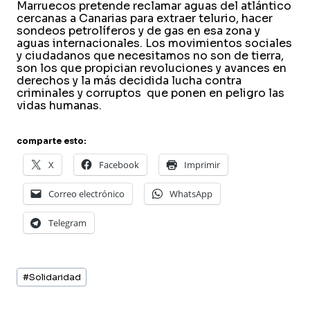
Marruecos pretende reclamar aguas del atlántico
cercanas a Canarias para extraer telurio, hacer
sondeos petrolíferos y de gas en esa zona y
aguas internacionales. Los movimientos sociales
y ciudadanos que necesitamos no son de tierra,
son los que propician revoluciones y avances en
derechos y la más decidida lucha contra
criminales y corruptos que ponen en peligro las
vidas humanas.
comparte esto:
X
Facebook
Imprimir
Correo electrónico
WhatsApp
Telegram
Etiquetas
#
Solidaridad
de
la
entrada: