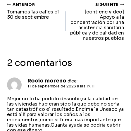
navegación
ANTERIOR
SIGUIENTE
Tomamos las calles el
[contiene video]
de
30 de septiembre
Apoyo a la
concentración por una
entradas
asistencia sanitaria
pública y de calidad en
nuestros pueblos
2 comentarios
Rocio moreno
dice:
11 de septiembre de 2023 a las 17:11
Mejor no lo ha podido describir,si la calidad de
las viviendas hubieran sido la que debe,no sería
tan catastrófico el resultado.Encima la Unesco ya
está allí para valorar los daños a los
monumentos,como si fuera mas importante que
las vidas humanas.Cuanta ayuda se podría cubrir
con ese dinero