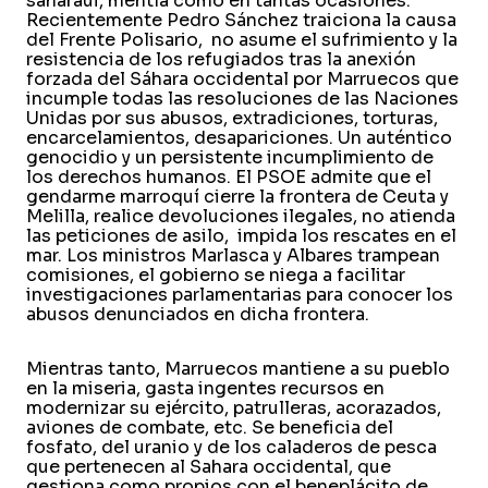
saharaui, mentía como en tantas ocasiones.
Recientemente Pedro Sánchez traiciona la causa
del Frente Polisario, no asume el sufrimiento y la
resistencia de los refugiados tras la anexión
forzada del Sáhara occidental por Marruecos que
incumple todas las resoluciones de las Naciones
Unidas por sus abusos, extradiciones, torturas,
encarcelamientos, desapariciones. Un auténtico
genocidio y un persistente incumplimiento de
los derechos humanos. El PSOE admite que el
gendarme marroquí cierre la frontera de Ceuta y
Melilla, realice devoluciones ilegales, no atienda
las peticiones de asilo, impida los rescates en el
mar. Los ministros Marlasca y Albares trampean
comisiones, el gobierno se niega a facilitar
investigaciones parlamentarias para conocer los
abusos denunciados en dicha frontera.
Mientras tanto, Marruecos mantiene a su pueblo
en la miseria, gasta ingentes recursos en
modernizar su ejército, patrulleras, acorazados,
aviones de combate, etc. Se beneficia del
fosfato, del uranio y de los caladeros de pesca
que pertenecen al Sahara occidental, que
gestiona como propios con el beneplácito de