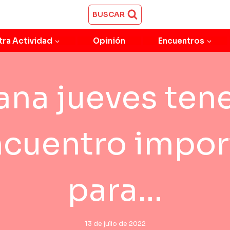
BUSCAR
tra Actividad
Opinión
Encuentros
na jueves te
ncuentro impor
para…
13 de julio de 2022