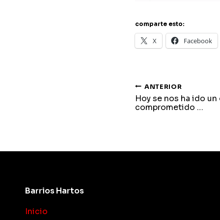
comparte esto:
X
Facebook
navegaci
ANTERIOR
Hoy se nos ha ido un
comprometido …
de
entradas
Barrios Hartos
Inicio