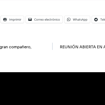
Imprimir
Correo electrónico
WhatsApp
Te
ón
 gran compañero,
REUNIÓN ABIERTA EN