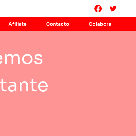
Afíliate
Contacto
Colabora
nemos
tante