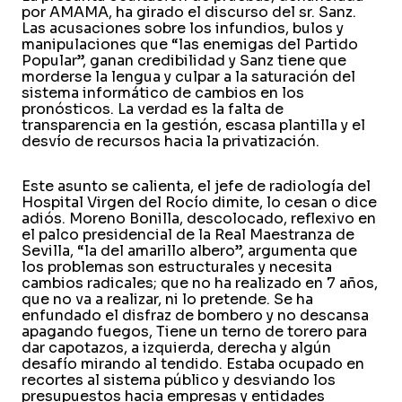
por AMAMA, ha girado el discurso del sr. Sanz.
Las acusaciones sobre los infundios, bulos y
manipulaciones que “las enemigas del Partido
Popular”, ganan credibilidad y Sanz tiene que
morderse la lengua y culpar a la saturación del
sistema informático de cambios en los
pronósticos. La verdad es la falta de
transparencia en la gestión, escasa plantilla y el
desvío de recursos hacia la privatización.
Este asunto se calienta, el jefe de radiología del
Hospital Virgen del Rocío dimite, lo cesan o dice
adiós. Moreno Bonilla, descolocado, reflexivo en
el palco presidencial de la Real Maestranza de
Sevilla, “la del amarillo albero”, argumenta que
los problemas son estructurales y necesita
cambios radicales; que no ha realizado en 7 años,
que no va a realizar, ni lo pretende. Se ha
enfundado el disfraz de bombero y no descansa
apagando fuegos, Tiene un terno de torero para
dar capotazos, a izquierda, derecha y algún
desafío mirando al tendido. Estaba ocupado en
recortes al sistema público y desviando los
presupuestos hacia empresas y entidades