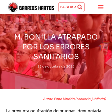
Saltar
al
BUSCAR
contenido
M. BONILLA ATRAPADO
POR LOS ERRORES
SANITARIOS
23 de octubre de 2025
Autor: Pepe Verdón (sanitario jubilado)
La presunta ocultación de pruebas, denunciada