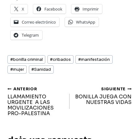
X
Facebook
Imprimir
Correo electrónico
WhatsApp
Telegram
Etiquetas
#
bonilla criminal
#
cribados
#
manifestación
de
la
#
mujer
#
Sanidad
entrada:
navegación
ANTERIOR
SIGUIENTE
LLAMAMIENTO
BONILLA JUEGA CON
de
URGENTE A LAS
NUESTRAS VIDAS
MOVILIZACIONES
entradas
PRO-PALESTINA