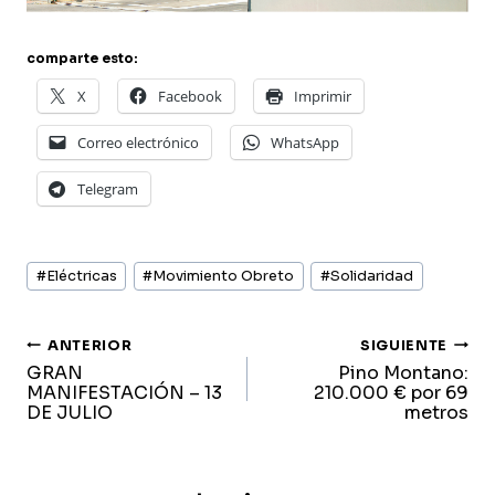
comparte esto:
X
Facebook
Imprimir
Correo electrónico
WhatsApp
Telegram
Etiquetas
#
Eléctricas
#
Movimiento Obreto
#
Solidaridad
de
la
entrada:
navegación
ANTERIOR
SIGUIENTE
GRAN
Pino Montano:
de
MANIFESTACIÓN – 13
210.000 € por 69
DE JULIO
metros
entradas