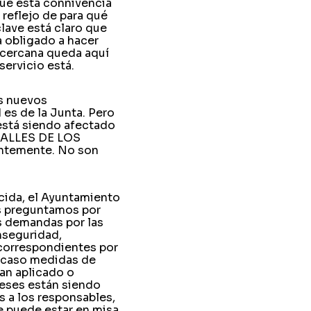
que esta connivencia
 reflejo de para qué
lave está claro que
a obligado a hacer
 cercana queda aquí
servicio está.
as nuevos
es de la Junta. Pero
está siendo afectado
CALLES DE LOS
temente. No son
cida, el Ayuntamiento
os preguntamos por
s demandas por las
nseguridad,
 correspondientes por
e caso medidas de
ran aplicado o
reses están siendo
s a los responsables,
e puede estar en misa