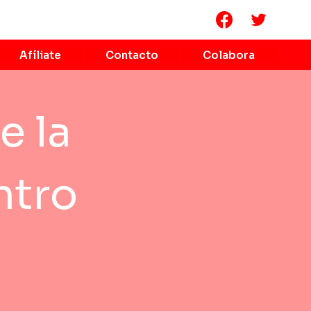
Afíliate
Contacto
Colabora
e la
ntro