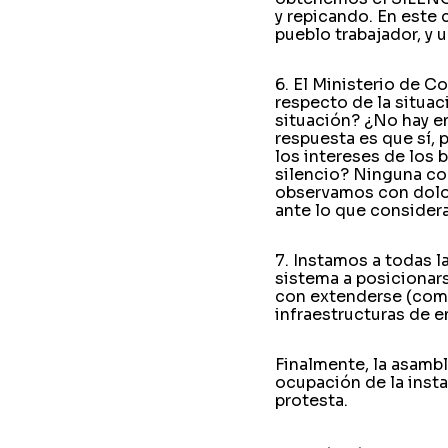
y repicando. En este 
pueblo trabajador, y 
6. El Ministerio de C
respecto de la situac
situación? ¿No hay en
respuesta es que sí, 
los intereses de los 
silencio? Ninguna con
observamos con dolor 
ante lo que consider
7. Instamos a todas l
sistema a posicionars
con extenderse (como
infraestructuras de e
Finalmente, la asambl
ocupación de la insta
protesta.