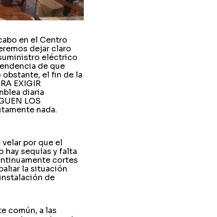
cabo en el Centro
eremos dejar claro
 suministro eléctrico
endencia de que
obstante, el fin de la
ARA EXIGIR
blea diaria
LEGUEN LOS
utamente nada.
 velar por que el
 hay sequías y falta
ontinuamente cortes
aliar la situación
instalación de
te común, a las