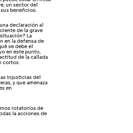
e, un sector del
 sus beneficios.
 una declaración al
ciente de la grave
 situación? La
an en la defensa de
qué se debe el
vo en este punto,
ctitud de la callada
n cortos.
as injusticias del
reras, y que amenaza
es en
urnos rotatorios de
todas la acciones de