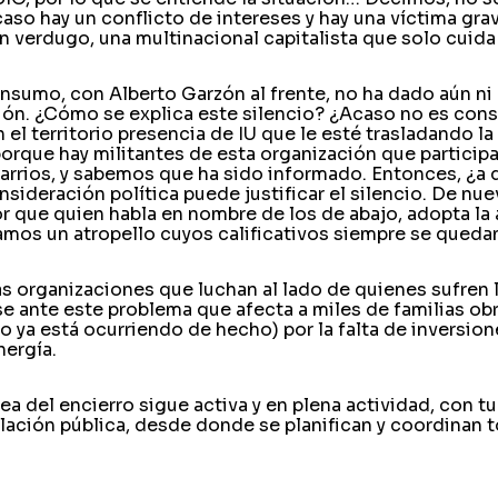
caso hay un conflicto de intereses y hay una víctima grav
un verdugo, una multinacional capitalista que solo cuida
onsumo, con Alberto Garzón al frente, no ha dado aún ni
ión. ¿Cómo se explica este silencio? ¿Acaso no es cons
 el territorio presencia de IU que le esté trasladando la
porque hay militantes de esta organización que particip
barrios, y sabemos que ha sido informado. Entonces, ¿a 
sideración política puede justificar el silencio. De nue
que quien habla en nombre de los de abajo, adopta la a
amos un atropello cuyos calificativos siempre se queda
as organizaciones que luchan al lado de quienes sufren l
e ante este problema que afecta a miles de familias ob
 ya está ocurriendo de hecho) por la falta de inversion
nergía.
ea del encierro sigue activa y en plena actividad, con t
lación pública, desde donde se planifican y coordinan 