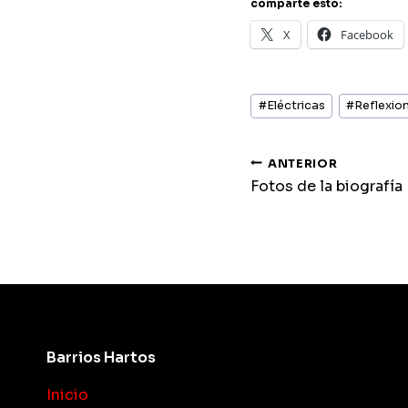
comparte esto:
X
Facebook
Etiquetas
#
Eléctricas
#
Reflexio
de
la
entrada:
navegaci
ANTERIOR
Fotos de la biografía
de
entradas
Barrios Hartos
Inicio