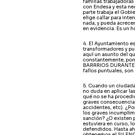
familias trabajadora
con Endesa y esta neg
parte trabaja el Gob
elige callar para int
nada, y pueda acrece
en evidencia. Es un h
4. El Ayuntamiento es
transformadores y pu
aquí un asunto del q
constantemente, po
BARRRIOS DURANTE L
fallos puntuales, son
5. Cuando un ciudada
no duda en aplicar l
qué no se ha procedi
graves consecuencias
accidentes, etc). ¿P
los graves incumplim
sanción? ¿O existen p
estuviera en curso, 
defendidos. Hasta aho
obtenemos el SILENCI