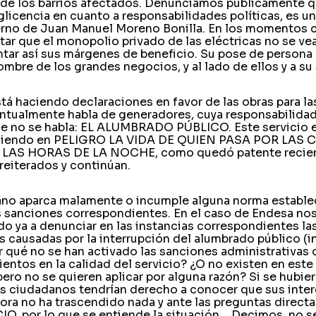
s de los barrios afectados. Denunciamos públicamente 
licencia en cuanto a responsabilidades políticas, es un
ierno de Juan Manuel Moreno Bonilla. En los momentos c
entar que el monopolio privado de las eléctricas no se ve
ntar así sus márgenes de beneficio. Su pose de persona
ombre de los grandes negocios, y al lado de ellos y a su 
tá haciendo declaraciones en favor de las obras para l
ntualmente habla de generadores, cuya responsabilidad 
ue no se habla: EL ALUMBRADO PÚBLICO. Este servicio 
niendo en PELIGRO LA VIDA DE QUIEN PASA POR LAS 
AS HORAS DE LA NOCHE, como quedó patente recien
 reiterados y continúan.
no aparca malamente o incumple alguna norma estable
as sanciones correspondientes. En el caso de Endesa n
do ya a denunciar en las instancias correspondientes la
 causadas por la interrupción del alumbrado público (i
or qué no se han activado las sanciones administrativas
ientos en la calidad del servicio? ¿O no existen en est
ero no se quieren aplicar por alguna razón? Si se hubie
los ciudadanos tendrían derecho a conocer que sus inte
ra no ha trascendido nada y ante las preguntas directa
O, por lo que se entiende la situación… Decimos, no s