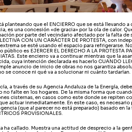
stá planteando que el ENCIERRO que se está llevando a 
a, es una concesión «de gracia» por la ola de calor. Qu
pación por parte del vecindario afectado por la falta de
LECTIVA CON UN CARÁCTER DE PROTESTA, con indep
 extrema se esté usando el espacio para refrigerarse. No 
cio público es EJERCER EL DERECHO A LA PROTESTA P
S. Este encierro va a continuar mientras que la asam
ecida, cuya intención declarada es hacerlo CUANDO L
le anuncio de inicio de obras no nos garantiza absol
 se conoce ni qué va a solucionar ni cuánto tardarían.
cía, a través de su Agencia Andaluza de la Energía, debe
 no falte en los hogares. De la misma forma que cuando
nes cisternas, en casos como este donde se repiten c
 que actuar inmediatamente. En este caso, es necesario p
gencia (que al parecer no está preparado) basado en la 
TRICOS PROVISIONALES.
ta ha callado. Muestra una actitud de desprecio a la gen