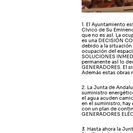
1. El Ayuntamiento e
Cívico de Su Eminenci
que no es así. La ocu
es una DECISIÓN CO
debido a la situación
ocupación del espa
SOLUCIONES INMEDIATA
permanente así lo d
GENERADORES. El simp
Además estas obras no
2. La Junta de Andalu
suministro energético
el agua acuden camio
en el suministro, hay
con un plan de contin
GENERADORES ELÉC
3. Hasta ahora la Jun