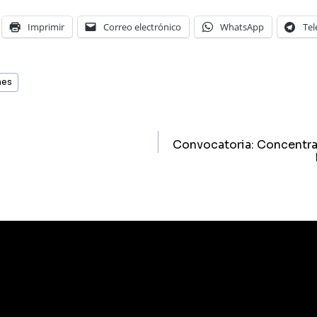
Imprimir
Correo electrónico
WhatsApp
Te
nes
ón
Convocatoria: Concentra