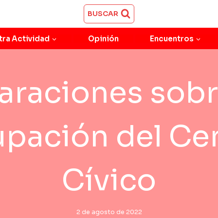
BUSCAR
tra Actividad
Opinión
Encuentros
araciones sobr
pación del Ce
Cívico
2 de agosto de 2022